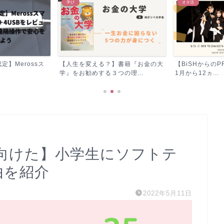
学び
オタ活
a認定】Merossス
【人生を変える？】書籍『お金の大
【BiSHからのPR
学』をお勧めする３つの理...
1月から12ヵ...
向けた】小学生にソフトテ
由を紹介
2022年5月11日