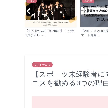
オタ活
最新記事
書籍『お金の大
【BiSHからのPROMiSE】2022年
【Amazon Alex
理...
1月から12ヵ...
マート電源...
ソフトテニス
【スポーツ未経験者に
ニスを勧める3つの理