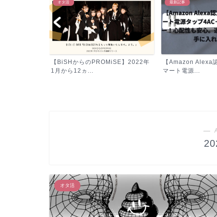
オタ活
最新記事
書籍『お金の大
【BiSHからのPROMiSE】2022年
【Amazon Alex
理...
1月から12ヵ...
マート電源...
― 
2
オタ活