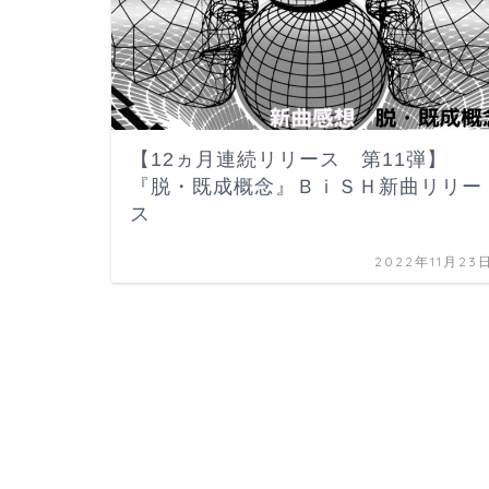
【12ヵ月連続リリース 第11弾】
『脱・既成概念』ＢｉＳＨ新曲リリー
ス
2022年11月23