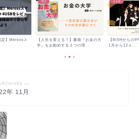
学び
オタ活
a認定】Merossス
【人生を変える？】書籍『お金の大
【BiSHからのPR
学』をお勧めする３つの理...
1月から12ヵ...
ARCHIVES ―
022年 11月