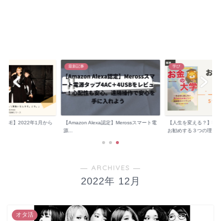
最新記事
学び
OMiSE】2022年1月から
【Amazon Alexa認定】Merossスマート電
【人生を変える？】書
源...
お勧めする３つの理...
― ARCHIVES ―
2022年 12月
オタ活