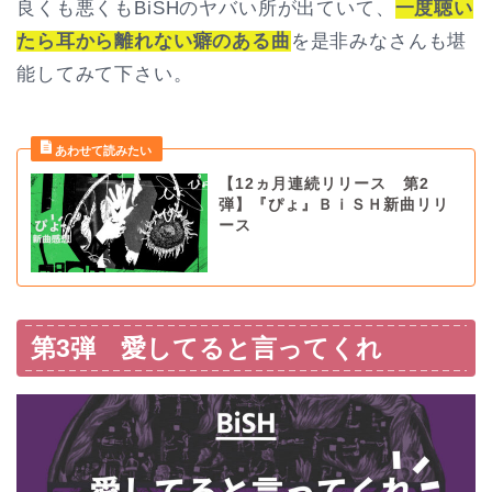
良くも悪くもBiSHのヤバい所が出ていて、
一度聴い
たら耳から離れない癖のある曲
を是非みなさんも堪
能してみて下さい。
【12ヵ月連続リリース 第2
弾】『ぴょ』ＢｉＳＨ新曲リリ
ース
第3弾 愛してると言ってくれ