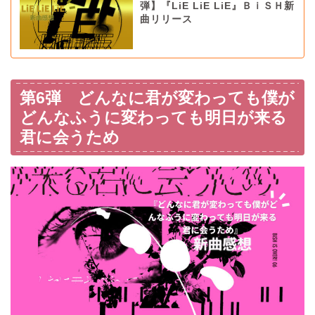
弾】『LiE LiE LiE』ＢｉＳＨ新
曲リリース
第6弾 どんなに君が変わっても僕が
どんなふうに変わっても明日が来る
君に会うため