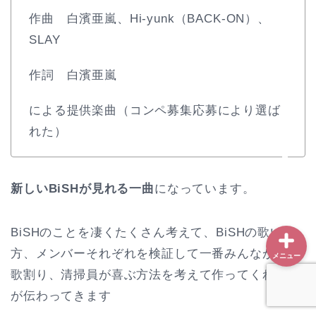
作曲 白濱亜嵐、Hi-yunk（BACK-ON）、
SLAY
ホーム
作詞 白濱亜嵐
プロフィール
による提供楽曲（コンペ募集応募により選ば
れた）
ソフトテニス
雑記
新しいBiSHが見れる一曲
になっています。
BiSHのことを凄くたくさん考えて、BiSHの歌い
方、メンバーそれぞれを検証して一番みんなが輝く
メニュー
歌割り、清掃員が喜ぶ方法を考えて作ってくれたの
が伝わってきます