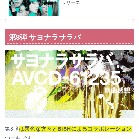
リリース
第8弾 サヨナラサラバ
第8弾
は異色な方々とBiSHによるコラボレーション
の一曲です。