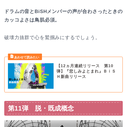
ドラムの音とBiSHメンバーの声が合わさったときの
カッコよさは鳥肌必須。
破壊力抜群で心を鷲掴みにするでしょう。
【12ヵ月連続リリース 第10
弾】『悲しみよとまれ』ＢｉＳ
Ｈ新曲リリース
第11弾 脱・既成概念