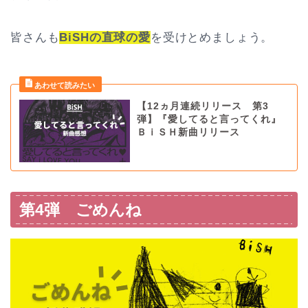
皆さんも
BiSHの直球の愛
を受けとめましょう。
【12ヵ月連続リリース 第3
弾】『愛してると言ってくれ』
ＢｉＳＨ新曲リリース
第4弾 ごめんね