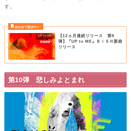
す。
【12ヵ月連続リリース 第9
弾】『UP to ME』ＢｉＳＨ新曲
リリース
第10弾 悲しみよとまれ