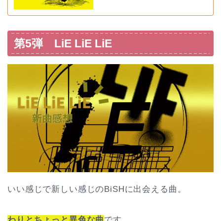
第5弾 LiE LiE LiE
いい感じで新しい感じのBiSHに出会える曲。
わりとちょっと異色な曲
です。