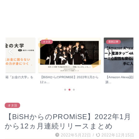
最新記事
学び
OMiSE】2022年1月から
【Amazon Alexa認定】Merossスマート電
【人生を変える？】書
源...
お勧めする３つの理...
オタ活
【BiSHからのPROMiSE】2022年1月
から12ヵ月連続リリースまとめ
2022年5月22日
/
2022年12月15日