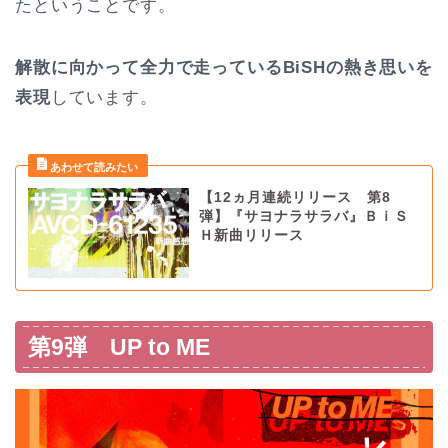
たということです。
解散に向かって全力で走っているBiSHの熱き思いを
表現
しています。
【12ヵ月連続リリース 第8
弾】『サヨナラサラバ』ＢｉＳ
Ｈ新曲リリース
第9弾 UP to ME